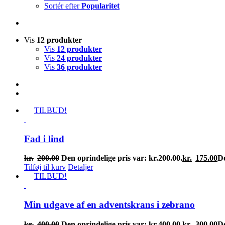
Sortér efter
Popularitet
Vis
12 produkter
Vis
12 produkter
Vis
24 produkter
Vis
36 produkter
TILBUD!
Fad i lind
kr.
200.00
Den oprindelige pris var: kr.200.00.
kr.
175.00
De
Tilføj til kurv
Detaljer
TILBUD!
Min udgave af en adventskrans i zebrano
kr.
400.00
Den oprindelige pris var: kr.400.00.
kr.
300.00
De