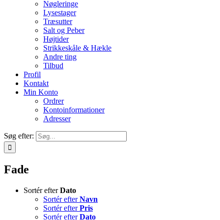
Nøgleringe
Lysestager
Træsutter
Salt og Peber
Højtider
Strikkeskåle & Hækle
Andre ting
Tilbud
Profil
Kontakt
Min Konto
Ordrer
Kontoinformationer
Adresser
Søg efter:
Fade
Sortér efter
Dato
Sortér efter
Navn
Sortér efter
Pris
Sortér efter
Dato