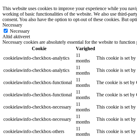
This website uses cookies to improve your experience while you navigat
working of basic functionalities of the website. We also use third-pa
consent. You also have the option to opt-out of these cookies. But op
Necessary
Necessary
Altid aktiveret
Necessary cookies are absolutely essential for the website to function
Cookie
Varighed
11
cookielawinfo-checkbox-analytics
This cookie is set b
months
11
cookielawinfo-checkbox-analytics
This cookie is set b
months
11
cookielawinfo-checkbox-functional
The cookie is set by
months
11
cookielawinfo-checkbox-functional
The cookie is set by
months
11
cookielawinfo-checkbox-necessary
This cookie is set b
months
11
cookielawinfo-checkbox-necessary
This cookie is set b
months
11
cookielawinfo-checkbox-others
This cookie is set b
months