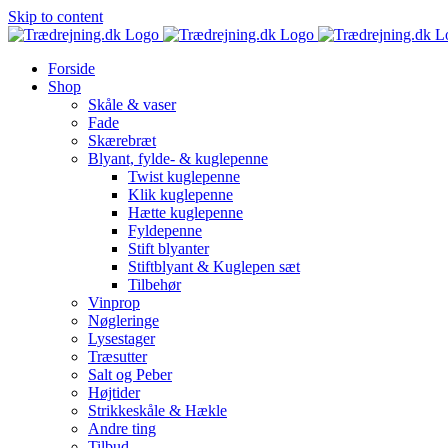
Skip to content
Forside
Shop
Skåle & vaser
Fade
Skærebræt
Blyant, fylde- & kuglepenne
Twist kuglepenne
Klik kuglepenne
Hætte kuglepenne
Fyldepenne
Stift blyanter
Stiftblyant & Kuglepen sæt
Tilbehør
Vinprop
Nøgleringe
Lysestager
Træsutter
Salt og Peber
Højtider
Strikkeskåle & Hækle
Andre ting
Tilbud