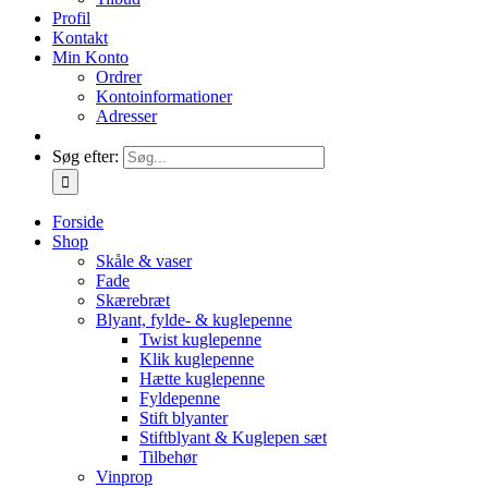
Profil
Kontakt
Min Konto
Ordrer
Kontoinformationer
Adresser
Søg efter:
Forside
Shop
Skåle & vaser
Fade
Skærebræt
Blyant, fylde- & kuglepenne
Twist kuglepenne
Klik kuglepenne
Hætte kuglepenne
Fyldepenne
Stift blyanter
Stiftblyant & Kuglepen sæt
Tilbehør
Vinprop