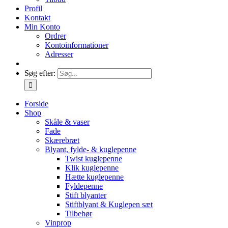
Profil
Kontakt
Min Konto
Ordrer
Kontoinformationer
Adresser
Søg efter:
Forside
Shop
Skåle & vaser
Fade
Skærebræt
Blyant, fylde- & kuglepenne
Twist kuglepenne
Klik kuglepenne
Hætte kuglepenne
Fyldepenne
Stift blyanter
Stiftblyant & Kuglepen sæt
Tilbehør
Vinprop