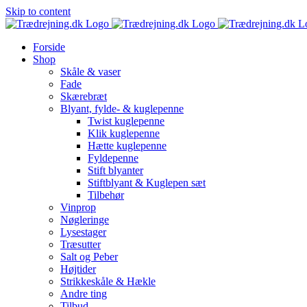
Skip to content
Forside
Shop
Skåle & vaser
Fade
Skærebræt
Blyant, fylde- & kuglepenne
Twist kuglepenne
Klik kuglepenne
Hætte kuglepenne
Fyldepenne
Stift blyanter
Stiftblyant & Kuglepen sæt
Tilbehør
Vinprop
Nøgleringe
Lysestager
Træsutter
Salt og Peber
Højtider
Strikkeskåle & Hækle
Andre ting
Tilbud