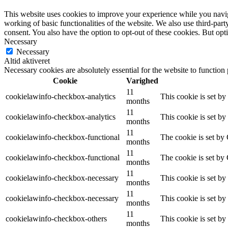
This website uses cookies to improve your experience while you navigat
working of basic functionalities of the website. We also use third-pa
consent. You also have the option to opt-out of these cookies. But op
Necessary
Necessary
Altid aktiveret
Necessary cookies are absolutely essential for the website to function
Cookie
Varighed
11
cookielawinfo-checkbox-analytics
This cookie is set b
months
11
cookielawinfo-checkbox-analytics
This cookie is set b
months
11
cookielawinfo-checkbox-functional
The cookie is set by
months
11
cookielawinfo-checkbox-functional
The cookie is set by
months
11
cookielawinfo-checkbox-necessary
This cookie is set b
months
11
cookielawinfo-checkbox-necessary
This cookie is set b
months
11
cookielawinfo-checkbox-others
This cookie is set b
months