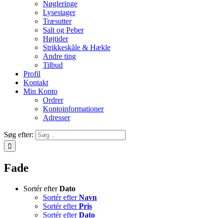
Nøgleringe
Lysestager
Træsutter
Salt og Peber
Højtider
Strikkeskåle & Hækle
Andre ting
Tilbud
Profil
Kontakt
Min Konto
Ordrer
Kontoinformationer
Adresser
Søg efter:
Fade
Sortér efter
Dato
Sortér efter
Navn
Sortér efter
Pris
Sortér efter
Dato