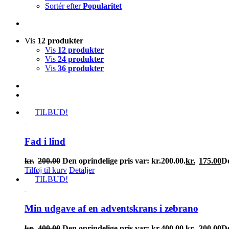
Sortér efter
Popularitet
Vis
12 produkter
Vis
12 produkter
Vis
24 produkter
Vis
36 produkter
TILBUD!
Fad i lind
kr.
200.00
Den oprindelige pris var: kr.200.00.
kr.
175.00
De
Tilføj til kurv
Detaljer
TILBUD!
Min udgave af en adventskrans i zebrano
kr.
400.00
Den oprindelige pris var: kr.400.00.
kr.
300.00
De