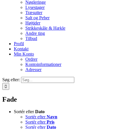
Nøgleringe
Lysestager
Træsutter
Salt og Peber
Højtider
Strikkeskåle & Hækle
Andre ting
Tilbud
Profil
Kontakt
Min Konto
Ordrer
Kontoinformationer
Adresser
Søg efter:
Fade
Sortér efter
Dato
Sortér efter
Navn
Sortér efter
Pris
Sortér efter
Dato