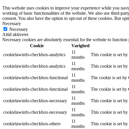
This website uses cookies to improve your experience while you navigat
working of basic functionalities of the website. We also use third-pa
consent. You also have the option to opt-out of these cookies. But op
Necessary
Necessary
Altid aktiveret
Necessary cookies are absolutely essential for the website to function
Cookie
Varighed
11
cookielawinfo-checkbox-analytics
This cookie is set b
months
11
cookielawinfo-checkbox-analytics
This cookie is set b
months
11
cookielawinfo-checkbox-functional
The cookie is set by
months
11
cookielawinfo-checkbox-functional
The cookie is set by
months
11
cookielawinfo-checkbox-necessary
This cookie is set b
months
11
cookielawinfo-checkbox-necessary
This cookie is set b
months
11
cookielawinfo-checkbox-others
This cookie is set b
months