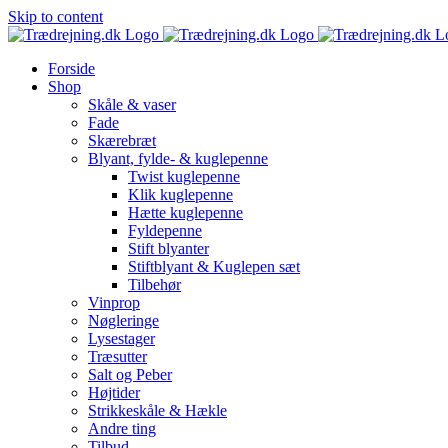
Skip to content
Forside
Shop
Skåle & vaser
Fade
Skærebræt
Blyant, fylde- & kuglepenne
Twist kuglepenne
Klik kuglepenne
Hætte kuglepenne
Fyldepenne
Stift blyanter
Stiftblyant & Kuglepen sæt
Tilbehør
Vinprop
Nøgleringe
Lysestager
Træsutter
Salt og Peber
Højtider
Strikkeskåle & Hækle
Andre ting
Tilbud