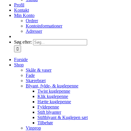
Profil
Kontakt
Min Konto
Ordrer
Kontoinformationer
Adresser
Søg efter:
Forside
Shop
Skåle & vaser
Fade
Skærebræt
Blyant, fylde- & kuglepenne
Twist kuglepenne
Klik kuglepenne
Hætte kuglepenne
Fyldepenne
Stift blyanter
Stiftblyant & Kuglepen sæt
Tilbehør
Vinprop