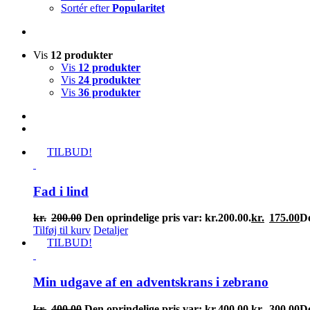
Sortér efter
Popularitet
Vis
12 produkter
Vis
12 produkter
Vis
24 produkter
Vis
36 produkter
TILBUD!
Fad i lind
kr.
200.00
Den oprindelige pris var: kr.200.00.
kr.
175.00
De
Tilføj til kurv
Detaljer
TILBUD!
Min udgave af en adventskrans i zebrano
kr.
400.00
Den oprindelige pris var: kr.400.00.
kr.
300.00
De