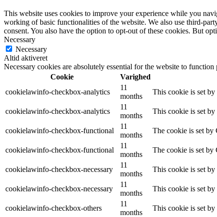
This website uses cookies to improve your experience while you navigat
working of basic functionalities of the website. We also use third-pa
consent. You also have the option to opt-out of these cookies. But op
Necessary
Necessary
Altid aktiveret
Necessary cookies are absolutely essential for the website to function
Cookie
Varighed
11
cookielawinfo-checkbox-analytics
This cookie is set b
months
11
cookielawinfo-checkbox-analytics
This cookie is set b
months
11
cookielawinfo-checkbox-functional
The cookie is set by
months
11
cookielawinfo-checkbox-functional
The cookie is set by
months
11
cookielawinfo-checkbox-necessary
This cookie is set b
months
11
cookielawinfo-checkbox-necessary
This cookie is set b
months
11
cookielawinfo-checkbox-others
This cookie is set b
months