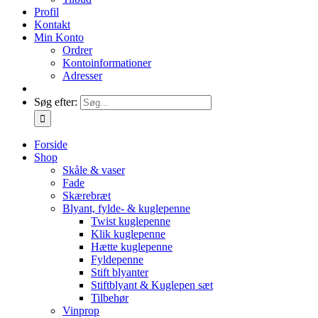
Profil
Kontakt
Min Konto
Ordrer
Kontoinformationer
Adresser
Søg efter:
Forside
Shop
Skåle & vaser
Fade
Skærebræt
Blyant, fylde- & kuglepenne
Twist kuglepenne
Klik kuglepenne
Hætte kuglepenne
Fyldepenne
Stift blyanter
Stiftblyant & Kuglepen sæt
Tilbehør
Vinprop