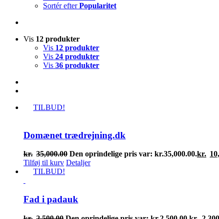
Sortér efter
Popularitet
Vis
12 produkter
Vis
12 produkter
Vis
24 produkter
Vis
36 produkter
TILBUD!
Domænet trædrejning.dk
kr.
35,000.00
Den oprindelige pris var: kr.35,000.00.
kr.
10
Tilføj til kurv
Detaljer
TILBUD!
Fad i padauk
kr.
2,500.00
Den oprindelige pris var: kr.2,500.00.
kr.
2,300