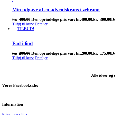
Min udgave af en adventskrans i zebrano
kr.
400.00
Den oprindelige pris var: kr.400.00.
kr.
300.00
De
Tilføj til kurv
Detaljer
TILBUD!
Fad i lind
kr.
200.00
Den oprindelige pris var: kr.200.00.
kr.
175.00
De
Tilføj til kurv
Detaljer
Alle ideer og
Vores Facebookside:
Information
Privatlivspolitik