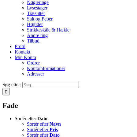
Nøgleringe
Lysestager
Træsutter
Salt og Peber
Højtider
Strikkeskåle & Hækle
Andre ting
Tilbud
Profil
Kontakt
Min Konto
Ordrer
Kontoinformationer
Adresser
Søg efter:
Fade
Sortér efter
Dato
Sortér efter
Navn
Sortér efter
Pris
Sortér efter
Dato