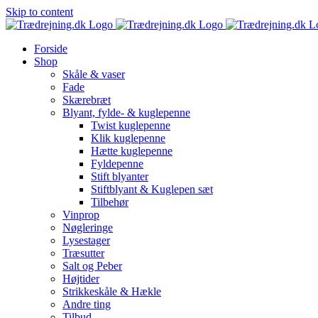
Skip to content
Forside
Shop
Skåle & vaser
Fade
Skærebræt
Blyant, fylde- & kuglepenne
Twist kuglepenne
Klik kuglepenne
Hætte kuglepenne
Fyldepenne
Stift blyanter
Stiftblyant & Kuglepen sæt
Tilbehør
Vinprop
Nøgleringe
Lysestager
Træsutter
Salt og Peber
Højtider
Strikkeskåle & Hækle
Andre ting
Tilbud