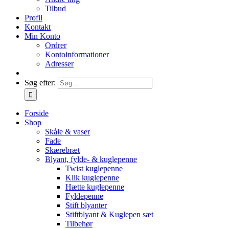
Tilbud
Profil
Kontakt
Min Konto
Ordrer
Kontoinformationer
Adresser
Søg efter:
Forside
Shop
Skåle & vaser
Fade
Skærebræt
Blyant, fylde- & kuglepenne
Twist kuglepenne
Klik kuglepenne
Hætte kuglepenne
Fyldepenne
Stift blyanter
Stiftblyant & Kuglepen sæt
Tilbehør