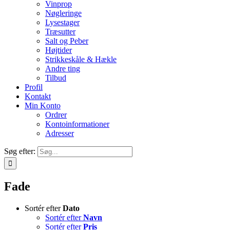
Vinprop
Nøgleringe
Lysestager
Træsutter
Salt og Peber
Højtider
Strikkeskåle & Hækle
Andre ting
Tilbud
Profil
Kontakt
Min Konto
Ordrer
Kontoinformationer
Adresser
Søg efter:
Fade
Sortér efter
Dato
Sortér efter
Navn
Sortér efter
Pris