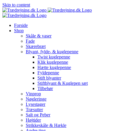
Skip to content
Forside
Shop
Skåle & vaser
Fade
Skærebræt
Blyant, fylde- & kuglepenne
Twist kuglepenne
Klik kuglepenne
Hætte kuglepenne
Fyldepenne
Stift blyanter
Stiftblyant & Kuglepen sæt
Tilbehør
Vinprop
Nøgleringe
Lysestager
Træsutter
Salt og Peber
Højtider
Strikkeskåle & Hækle
Andre ting