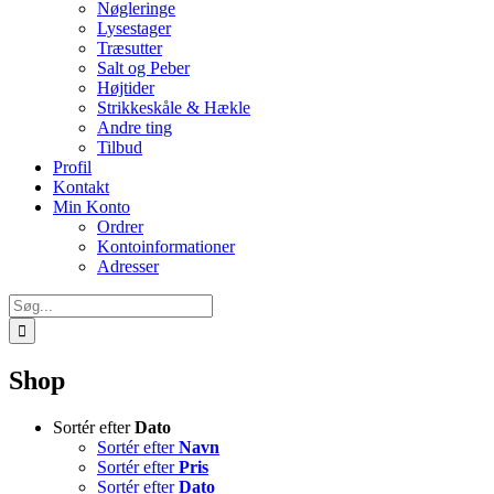
Nøgleringe
Lysestager
Træsutter
Salt og Peber
Højtider
Strikkeskåle & Hækle
Andre ting
Tilbud
Profil
Kontakt
Min Konto
Ordrer
Kontoinformationer
Adresser
Søg
efter:
Shop
Sortér efter
Dato
Sortér efter
Navn
Sortér efter
Pris
Sortér efter
Dato