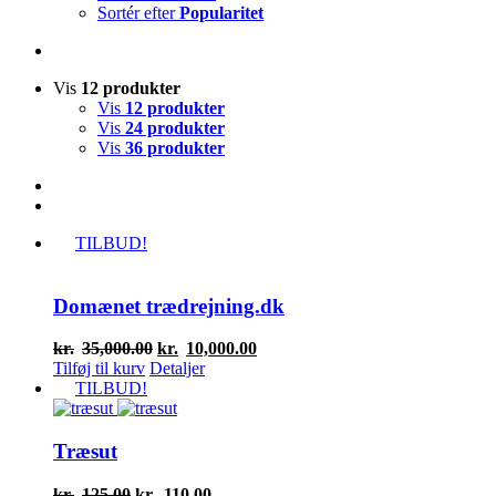
Sortér efter
Popularitet
Vis
12 produkter
Vis
12 produkter
Vis
24 produkter
Vis
36 produkter
TILBUD!
Domænet trædrejning.dk
Den
Den
kr.
35,000.00
kr.
10,000.00
oprindelige
aktuelle
Tilføj til kurv
Detaljer
pris
pris
TILBUD!
var:
er:
kr.35,000.00.
kr.10,000.00.
Træsut
Den
Den
kr.
125.00
kr.
110.00