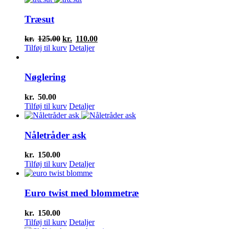
kr.125.00.
kr.110.00.
Træsut
Den
Den
kr.
125.00
kr.
110.00
oprindelige
aktuelle
Tilføj til kurv
Detaljer
pris
pris
var:
er:
kr.125.00.
kr.110.00.
Nøglering
kr.
50.00
Tilføj til kurv
Detaljer
Nåletråder ask
kr.
150.00
Tilføj til kurv
Detaljer
Euro twist med blommetræ
kr.
150.00
Tilføj til kurv
Detaljer