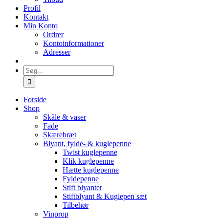
Profil
Kontakt
Min Konto
Ordrer
Kontoinformationer
Adresser
Søg
efter:
Forside
Shop
Skåle & vaser
Fade
Skærebræt
Blyant, fylde- & kuglepenne
Twist kuglepenne
Klik kuglepenne
Hætte kuglepenne
Fyldepenne
Stift blyanter
Stiftblyant & Kuglepen sæt
Tilbehør
Vinprop