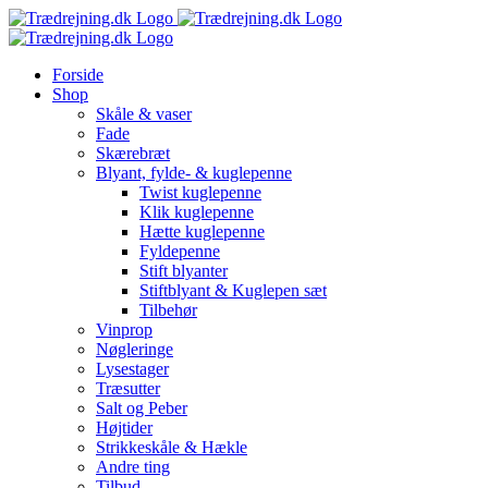
Skip
to
content
Forside
Shop
Skåle & vaser
Fade
Skærebræt
Blyant, fylde- & kuglepenne
Twist kuglepenne
Klik kuglepenne
Hætte kuglepenne
Fyldepenne
Stift blyanter
Stiftblyant & Kuglepen sæt
Tilbehør
Vinprop
Nøgleringe
Lysestager
Træsutter
Salt og Peber
Højtider
Strikkeskåle & Hækle
Andre ting
Tilbud