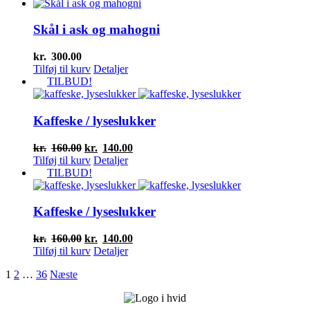
Skål i ask og mahogni
kr.
300.00
Tilføj til kurv
Detaljer
TILBUD!
Kaffeske / lyseslukker
Den
Den
kr.
160.00
kr.
140.00
oprindelige
aktuelle
Tilføj til kurv
Detaljer
pris
pris
TILBUD!
var:
er:
kr.160.00.
kr.140.00.
Kaffeske / lyseslukker
Den
Den
kr.
160.00
kr.
140.00
oprindelige
aktuelle
Tilføj til kurv
Detaljer
pris
pris
1
2
…
36
Næste
var:
er:
kr.160.00.
kr.140.00.