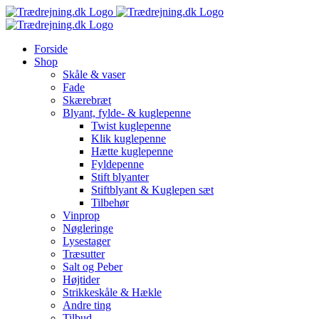
Skip
to
content
Forside
Shop
Skåle & vaser
Fade
Skærebræt
Blyant, fylde- & kuglepenne
Twist kuglepenne
Klik kuglepenne
Hætte kuglepenne
Fyldepenne
Stift blyanter
Stiftblyant & Kuglepen sæt
Tilbehør
Vinprop
Nøgleringe
Lysestager
Træsutter
Salt og Peber
Højtider
Strikkeskåle & Hækle
Andre ting
Tilbud