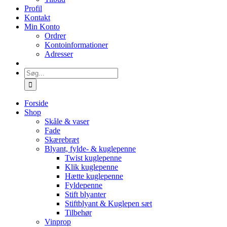
Profil
Kontakt
Min Konto
Ordrer
Kontoinformationer
Adresser
Søg
efter:
Forside
Shop
Skåle & vaser
Fade
Skærebræt
Blyant, fylde- & kuglepenne
Twist kuglepenne
Klik kuglepenne
Hætte kuglepenne
Fyldepenne
Stift blyanter
Stiftblyant & Kuglepen sæt
Tilbehør
Vinprop