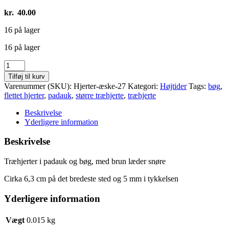
kr.
40.00
16 på lager
16 på lager
Større
træhjerte
Tilføj til kurv
i
Varenummer (SKU):
Hjerter-æske-27
Kategori:
Højtider
Tags:
bøg
,
padauk
flettet hjerter
,
padauk
,
større træhjerte
,
træhjerte
og
bøg
Beskrivelse
antal
Yderligere information
Beskrivelse
Træhjerter i padauk og bøg, med brun læder snøre
Cirka 6,3 cm på det bredeste sted og 5 mm i tykkelsen
Yderligere information
Vægt
0.015 kg