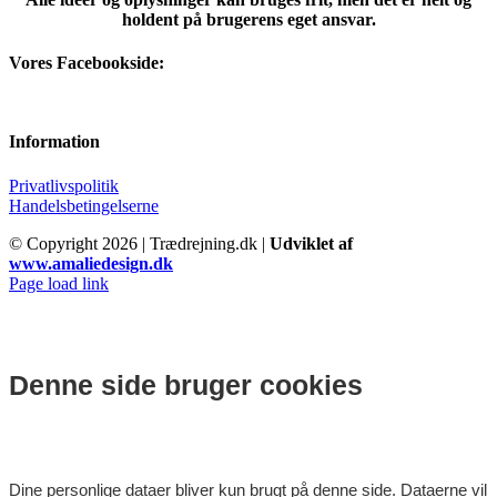
holdent på brugerens eget ansvar.
Vores Facebookside:
Information
Privatlivspolitik
Handelsbetingelserne
© Copyright
2026 | Trædrejning.dk |
Udviklet af
www.amaliedesign.dk
Facebook
Instagram
Page load link
Denne side bruger cookies
Dine personlige dataer bliver kun brugt på denne side. Dataerne vil