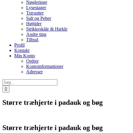
Nøgleringe
Lysestager
Træsutter
Salt og Peber
Højtider
Strikkeskåle & Hækle
Andre ting
Tilbud
Profil
Kontakt
Min Konto
Ordrer
Kontoinformationer
Adresser
Søg
efter:
Større træhjerte i padauk og bøg
Større træhjerte i padauk og bøg