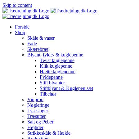
Skip to content
Forside
Shop
Skåle & vaser
Fade
Skærebræt
Blyant, fylde- & kuglepenne
Twist kuglepenne
Klik kuglepenne
Hætte kuglepenne
Fyldepenne
Stift blyanter
Stiftblyant & Kuglepen sæt
Tilbehør
Vinprop
Nøgleringe
Lysestager
Træsutter
Salt og Peber
Højtider
Strikkeskåle & Hækle
Andre ting