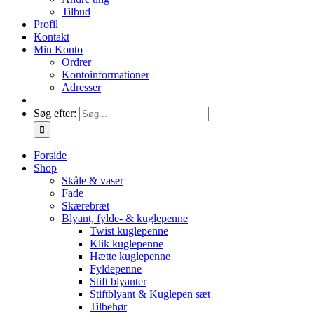
Tilbud
Profil
Kontakt
Min Konto
Ordrer
Kontoinformationer
Adresser
Søg efter:
Forside
Shop
Skåle & vaser
Fade
Skærebræt
Blyant, fylde- & kuglepenne
Twist kuglepenne
Klik kuglepenne
Hætte kuglepenne
Fyldepenne
Stift blyanter
Stiftblyant & Kuglepen sæt
Tilbehør