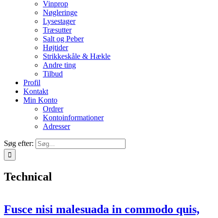
Vinprop
Nøgleringe
Lysestager
Træsutter
Salt og Peber
Højtider
Strikkeskåle & Hækle
Andre ting
Tilbud
Profil
Kontakt
Min Konto
Ordrer
Kontoinformationer
Adresser
Søg efter:
Technical
Fusce nisi malesuada in commodo quis,