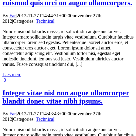
euismod quis orci on augue ullamcorpers.
By
Far
|
2012-11-27T14:44:31+00:00
november 27th,
2012
|
Categories:
Technical
|
Nunc euismod lobortis massa, id sollicitudin augue auctor vel.
Integer ornare sollicitudin turpis vitae vestibulum. Curabitur faucibus
ullamcorper lorem sed egestas. Pellentesque laoreet auctor eros, et
consectetur eros auctor eget. Lorem ipsum dolor sit amet,
consectetur adipiscing elit. Vestibulum tortor nisi, egestas eget
molestie tincidunt, tempus sed justo. Vestibulum ultricies auctor
varius. Fusce consequat tincidunt dui, [...]
Læs mere
0
Integer vitae nisl non augue ullamcorper
blandit donec vitae nibh ipsums.
By
Far
|
2012-11-27T14:43:43+00:00
november 27th,
2012
|
Categories:
Technical
|
Nunc euismod lobortis massa, id sollicitudin augue auctor vel.
Integer ornare sollicitudin turpis vitae vestibulum. Curabitur faucibus