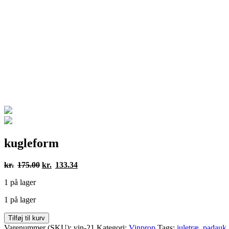
kugleform
Den
Den
kr.
175.00
kr.
133.34
oprindelige
aktuelle
1 på lager
pris
pris
var:
er:
1 på lager
kr.175.00.
kr.133.34.
kugleform
Tilføj til kurv
antal
Varenummer (SKU):
vin-21
Kategori:
Vinprop
Tags:
juletræ
,
padauk