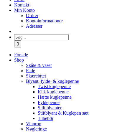
Kontakt
Min Konto
Ordrer
Kontoinformationer
Adresser
Søg
efter:
Forside
Shop
Skåle & vaser
Fade
Skærebræt
Blyant, fylde- & kuglepenne
Twist kuglepenne
Klik kuglepenne
Hætte kuglepenne
Fyldepenne
Stift blyanter
Stiftblyant & Kuglepen sæt
Tilbehør
Vinprop
Nøgleringe