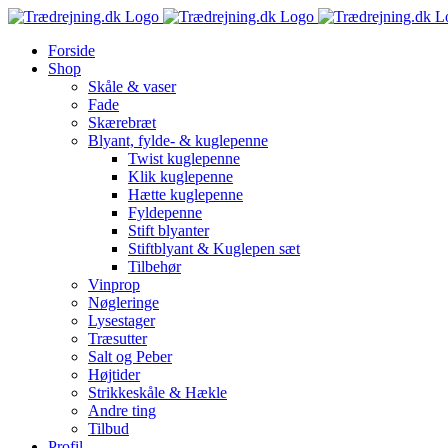
Skip
to
Forside
content
Shop
Skåle & vaser
Fade
Skærebræt
Blyant, fylde- & kuglepenne
Twist kuglepenne
Klik kuglepenne
Hætte kuglepenne
Fyldepenne
Stift blyanter
Stiftblyant & Kuglepen sæt
Tilbehør
Vinprop
Nøgleringe
Lysestager
Træsutter
Salt og Peber
Højtider
Strikkeskåle & Hækle
Andre ting
Tilbud
Profil