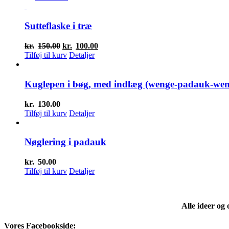
Sutteflaske i træ
Den
Den
kr.
150.00
kr.
100.00
oprindelige
aktuelle
Tilføj til kurv
Detaljer
pris
pris
var:
er:
kr.150.00.
kr.100.00.
Kuglepen i bøg, med indlæg (wenge-padauk-wen
kr.
130.00
Tilføj til kurv
Detaljer
Nøglering i padauk
kr.
50.00
Tilføj til kurv
Detaljer
Alle ideer og
Vores Facebookside: