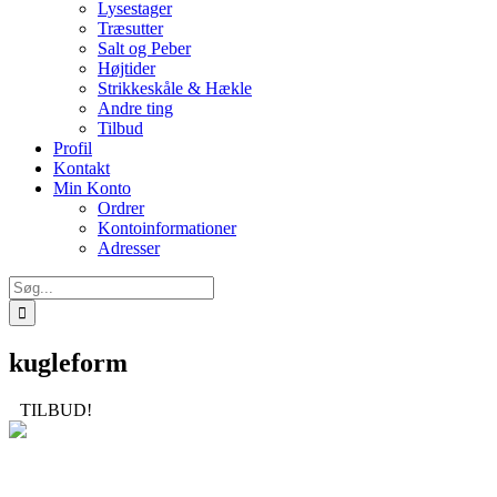
Lysestager
Træsutter
Salt og Peber
Højtider
Strikkeskåle & Hækle
Andre ting
Tilbud
Profil
Kontakt
Min Konto
Ordrer
Kontoinformationer
Adresser
Søg
efter:
kugleform
TILBUD!