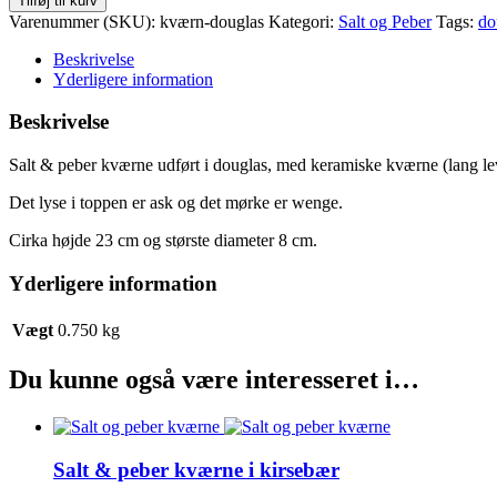
Tilføj til kurv
&
Varenummer (SKU):
kværn-douglas
Kategori:
Salt og Peber
Tags:
do
peber
kværne
Beskrivelse
i
Yderligere information
douglas
antal
Beskrivelse
Salt & peber kværne udført i douglas, med keramiske kværne (lang lev
Det lyse i toppen er ask og det mørke er wenge.
Cirka højde 23 cm og største diameter 8 cm.
Yderligere information
Vægt
0.750 kg
Du kunne også være interesseret i…
Salt & peber kværne i kirsebær