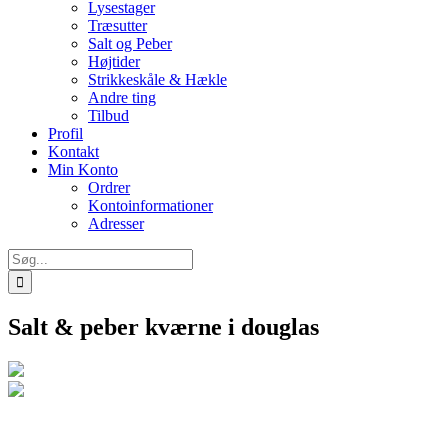
Lysestager
Træsutter
Salt og Peber
Højtider
Strikkeskåle & Hækle
Andre ting
Tilbud
Profil
Kontakt
Min Konto
Ordrer
Kontoinformationer
Adresser
Søg
efter:
Salt & peber kværne i douglas