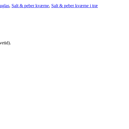
uglas
,
Salt & peber kværne
,
Salt & peber kværne i træ
etid).