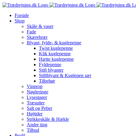
Skip
to
Forside
content
Shop
Skåle & vaser
Fade
Skærebræt
Blyant, fylde- & kuglepenne
Twist kuglepenne
Klik kuglepenne
Hætte kuglepenne
Fyldepenne
Stift blyanter
Stiftblyant & Kuglepen sæt
Tilbehør
Vinprop
Nøgleringe
Lysestager
Træsutter
Salt og Peber
Højtider
Strikkeskåle & Hækle
Andre ting
Tilbud
Profil