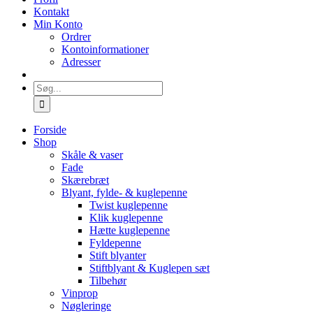
Kontakt
Min Konto
Ordrer
Kontoinformationer
Adresser
Søg
efter:
Forside
Shop
Skåle & vaser
Fade
Skærebræt
Blyant, fylde- & kuglepenne
Twist kuglepenne
Klik kuglepenne
Hætte kuglepenne
Fyldepenne
Stift blyanter
Stiftblyant & Kuglepen sæt
Tilbehør
Vinprop
Nøgleringe